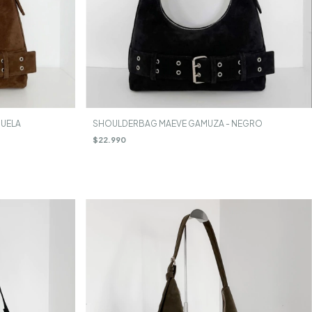
UELA
SHOULDERBAG MAEVE GAMUZA - NEGRO
$22.990