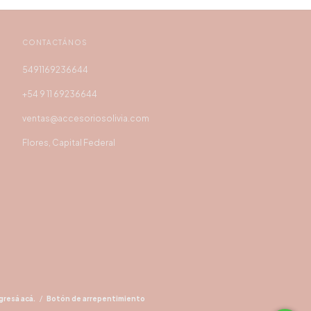
CONTACTÁNOS
5491169236644
+54 9 11 69236644
ventas@accesoriosolivia.com
Flores, Capital Federal
gresá acá.
/
Botón de arrepentimiento