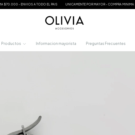
00 - ENVIOS A TODO EL PAIS
UNICAMENTE POR MAYOR - COMPRA MINIMA $70.000
Productos
Informacion mayorista
Preguntas Frecuentes