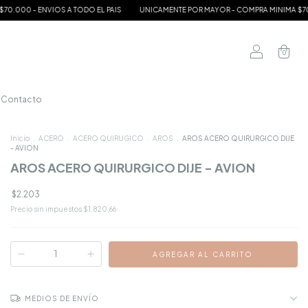
 - ENVIOS A TODO EL PAIS
UNICAMENTE POR MAYOR - COMPRA MINIMA $70.000 - 
0
Contacto
Inicio
.
ACERO
.
ACERO QUIRUGICO
.
AROS
.
AROS ACERO QUIRURGICO DIJE
- AVION
AROS ACERO QUIRURGICO DIJE - AVION
$2.203
Precio sin impuestos
$1.820,66
MEDIOS DE ENVÍO