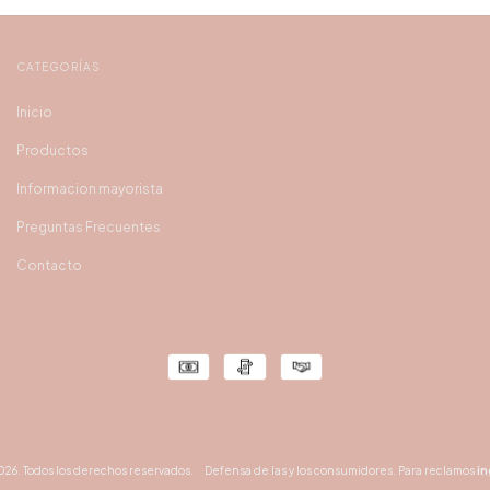
CATEGORÍAS
Inicio
Productos
Informacion mayorista
Preguntas Frecuentes
Contacto
026. Todos los derechos reservados.
Defensa de las y los consumidores. Para reclamos
in