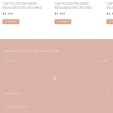
CAP POLYESTER VERDE
CAP POLYESTER VERDE
CAP
REGULABLE VELCRO SMILE
REGULABLE VELCRO BAD
VEL
BTCH
$4.463
$4.463
$4.
SUSCRIBITE A NUESTRO NEWSLETTER
CATEGORÍAS
CONTACTÁNOS